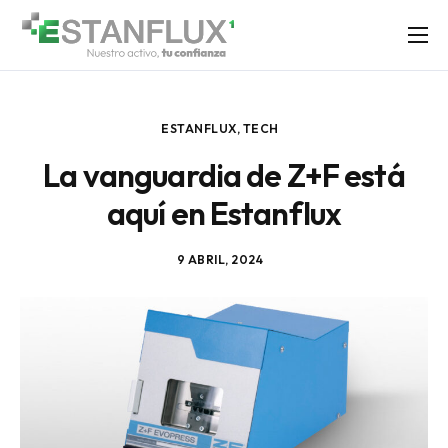
SOLUCIONES
SERVICIO TÉCNICO
ESTANFLUX
,
TECH
LABS
La vanguardia de Z+F está
NOSOTROS
aquí en Estanflux
BLOG
CONTACTO
9 ABRIL, 2024