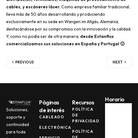
cables, y escáneres láser.
Como empresa familiar tradicional,
lleva más de 50 años desarrollando y produciendo
exclusivamente en su sede en Wangen im Allgäu, Alemania,
destacándose por su compromiso con la innovación y la calidad.
Y, como no podía ser de otra manera,
desde Estanflux
comercializamos sus soluciones en España y Portugal 🙂
PREVIOUS
NEXT
Horario
Páginas
Recursos
de interés
POLÍTICA
Soluciones,
DE
soporte y
CABLEADO
Lun -
PRIVACIDAD
Jue
continuidad
ELECTRÓNICA
08:00
POLÍTICA
para toda
AM -
DE
SERVICIO