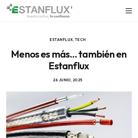
SOLUCIONES
SERVICIO TÉCNICO
ESTANFLUX
,
TECH
LABS
Menos es más… también en
NOSOTROS
Estanflux
BLOG
CONTACTO
26 JUNIO, 2025