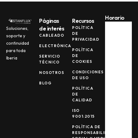
Horario
Páginas
Recursos
de interés
POLÍTICA
Soluciones,
DE
soporte y
CABLEADO
Lun -
PRIVACIDAD
Jue
continuidad
ELECTRÓNICA
08:00
POLÍTICA
para toda
AM -
DE
SERVICIO
Iberia
17:00
COOKIES
TÉCNICO
PM
CONDICIONES
NOSOTROS
DE USO
Vie
BLOG
POLÍTICA
08:00
DE
AM -
CALIDAD
15:00
PM
ISO
9001:2015
Sab -
POLÍTICA DE
Dom
RESPONSABILIDAD
Cerrad