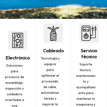
Cableado
Servicio
técnico
Electrónica
Tecnología y
equipos
Soporte
Soluciones
para
técnico,
para
optimizar el
mantenimien
procesos de
procesado
to y
ensamblaje,
de cable,
acompañami
inspección y
automatizar
ento para
soldadura
tareas y
mantener tu
orientadas a
mejorar la
maquinaria y
una