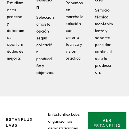
Estudiam
Ponemos
n
os tu
en
Servicio
proceso
marcha la
técnico,
Seleccion
y
solución
mantenim
amos la
detectam
con
iento y
opción
os
criterio
soporte
según
oportuni
técnico y
para dar
aplicació
dades de
visión
continuid
n,
mejora.
práctica.
ad a tu
producci
producci
ón y
ón.
objetivos.
En Estanflux Labs
ESTANFLUX
VER
organizamos
LABS
ESTANFLUX
demostraciones,