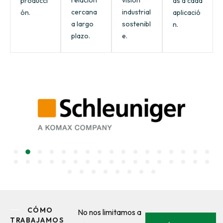
relación
visión
producci
as a cada
cercana
industrial
ón.
aplicació
a largo
sostenibl
n.
plazo.
e.
CÓMO
No nos limitamos a
TRABAJAMOS