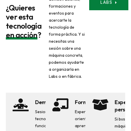
LABS
¿Quieres
formaciones y
eventos para
ver esta
acercarte la
tecnología
tecnología de
en acción
?
forma práctica. Y si
necesitas una
sesión sobre una
máquina concreta,
podemos ayudarte
a organizarla en
Labs o en fábrica.
Demostraciones
Formación
Experi
person
Sesiones para ver la
Experiencias
tecnología en
orientadas a
Si busca
funcionamiento y
aprender,
máquina