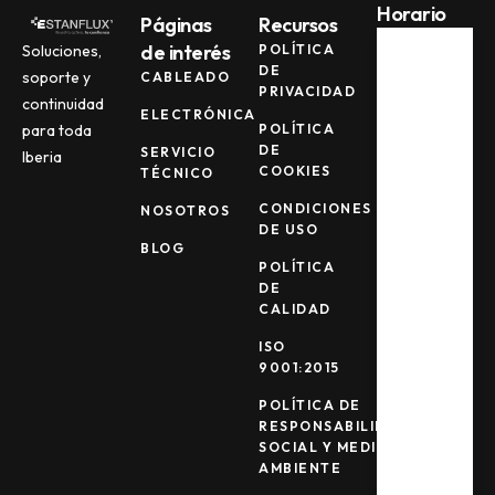
Horario
Páginas
Recursos
de interés
POLÍTICA
Soluciones,
DE
soporte y
CABLEADO
Lun -
PRIVACIDAD
Jue
continuidad
ELECTRÓNICA
08:00
POLÍTICA
para toda
AM -
DE
SERVICIO
Iberia
17:00
COOKIES
TÉCNICO
PM
CONDICIONES
NOSOTROS
DE USO
Vie
BLOG
POLÍTICA
08:00
DE
AM -
CALIDAD
15:00
PM
ISO
9001:2015
Sab -
POLÍTICA DE
Dom
RESPONSABILIDAD
Cerrad
SOCIAL Y MEDIO
o
AMBIENTE