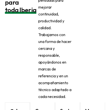
pensadas para
para
línea.
precisión,
dar continuidad a
mejorar
Acompañamos
automatización,
la producción y
toda Iberia
a cada
trazabilidad y
responder con
continuidad,
empresa en la
control de
cercanía cuando
productividad y
elección de la
calidad en
más se necesita.
calidad.
tecnología
operaciones
VER SERVI
Trabajamos con
más adecuada
clave de
una forma de hacer
para su
producción.
cercana y
producción.
VER SOLUCIÓN
responsable,
VER SOLUCIÓN
apoyándonos en
marcas de
referencia y en un
acompañamiento
técnico adaptado a
cada necesidad.