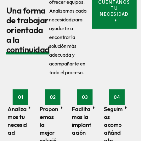
ofrecer equipos.
CUÉNTANOS
TU
Una forma
Analizamos cada
NECESIDAD
de trabajar
necesidad para
orientada
ayudarte a
encontrar la
a la
solución más
continuidad
adecuada y
acompañarte en
todo el proceso.
01
02
03
04
Analiza
Propon
Facilita
Seguim
mos tu
emos
mos la
os
necesid
la
implant
acomp
ad
mejor
ación
añánd
solució
ote