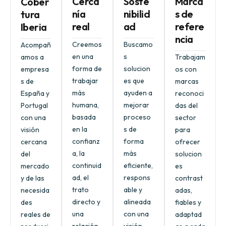
Cerca
Soste
Marca
Cober
nía
nibilid
s de
tura
real
ad
refere
Iberia
ncia
Creemos
Buscamo
Acompañ
en una
s
amos a
Trabajam
forma de
solucion
empresa
os con
trabajar
es que
s de
marcas
más
ayuden a
España y
reconoci
humana,
mejorar
Portugal
das del
basada
proceso
con una
sector
en la
s de
visión
para
confianz
forma
cercana
ofrecer
a, la
más
del
solucion
continuid
eficiente,
mercado
es
ad, el
respons
y de las
contrast
trato
able y
necesida
adas,
directo y
alineada
des
fiables y
una
con una
reales de
adaptad