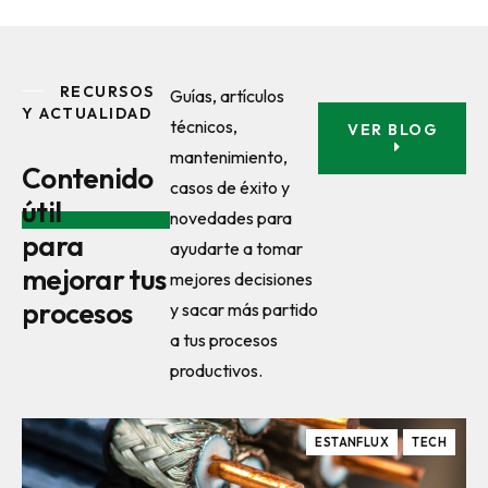
RECURSOS
Guías, artículos
Y ACTUALIDAD
técnicos,
VER BLOG
mantenimiento,
Contenido
casos de éxito y
útil
novedades para
para
ayudarte a tomar
mejorar tus
mejores decisiones
procesos
y sacar más partido
a tus procesos
productivos.
ESTANFLUX
TECH