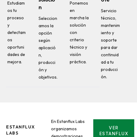
Estudiam
Ponemos
n
os tu
en
Servicio
proceso
marcha la
técnico,
Seleccion
y
solución
mantenim
amos la
detectam
con
iento y
opción
os
criterio
soporte
según
oportuni
técnico y
para dar
aplicació
dades de
visión
continuid
n,
mejora.
práctica.
ad a tu
producci
producci
ón y
ón.
objetivos.
En Estanflux Labs
ESTANFLUX
VER
organizamos
LABS
ESTANFLUX
demostraciones,