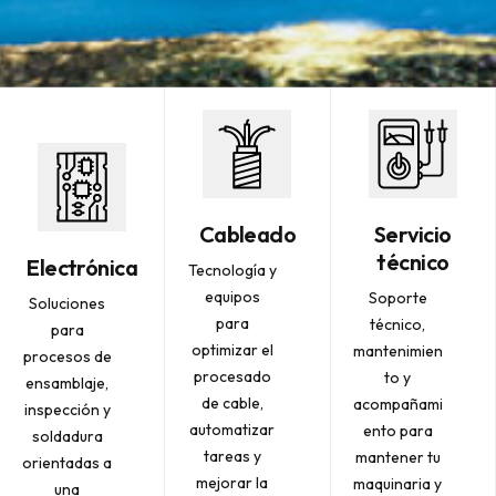
Cableado
Servicio
técnico
Electrónica
Tecnología y
equipos
Soporte
Soluciones
para
técnico,
para
optimizar el
mantenimien
procesos de
procesado
to y
ensamblaje,
de cable,
acompañami
inspección y
automatizar
ento para
soldadura
tareas y
mantener tu
orientadas a
mejorar la
maquinaria y
una