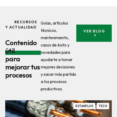
RECURSOS
Guías, artículos
Y ACTUALIDAD
técnicos,
VER BLOG
mantenimiento,
Contenido
casos de éxito y
útil
novedades para
para
ayudarte a tomar
mejorar tus
mejores decisiones
procesos
y sacar más partido
a tus procesos
productivos.
ESTANFLUX
TECH