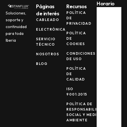
Horario
Páginas
Recursos
de interés
POLÍTICA
Soluciones,
DE
soporte y
CABLEADO
Lun -
PRIVACIDAD
Jue
continuidad
ELECTRÓNICA
08:00
POLÍTICA
para toda
AM -
DE
SERVICIO
Iberia
17:00
COOKIES
TÉCNICO
PM
CONDICIONES
NOSOTROS
DE USO
Vie
BLOG
POLÍTICA
08:00
DE
AM -
CALIDAD
15:00
PM
ISO
9001:2015
Sab -
POLÍTICA DE
Dom
RESPONSABILIDAD
Cerrad
SOCIAL Y MEDIO
o
AMBIENTE