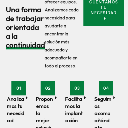
ofrecer equipos.
CUÉNTANOS
TU
Una forma
Analizamos cada
NECESIDAD
de trabajar
necesidad para
orientada
ayudarte a
encontrar la
a la
solución más
continuidad
adecuada y
acompañarte en
todo el proceso.
01
02
03
04
Analiza
Propon
Facilita
Seguim
mos tu
emos
mos la
os
necesid
la
implant
acomp
ad
mejor
ación
añánd
solució
ote