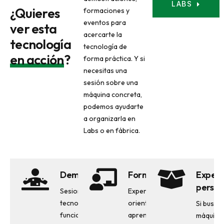
LABS
¿Quieres
formaciones y
eventos para
ver esta
acercarte la
tecnología
tecnología de
en acción
?
forma práctica. Y si
necesitas una
sesión sobre una
máquina concreta,
podemos ayudarte
a organizarla en
Labs o en fábrica.
Demostraciones
Formación
Experi
person
Sesiones para ver la
Experiencias
tecnología en
orientadas a
Si busca
funcionamiento y
aprender,
máquina