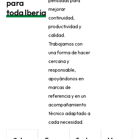
pensadas para
para
línea.
precisión,
dar continuidad a
mejorar
Acompañamos
automatización,
la producción y
toda Iberia
a cada
trazabilidad y
responder con
continuidad,
empresa en la
control de
cercanía cuando
productividad y
elección de la
calidad en
más se necesita.
calidad.
tecnología
operaciones
VER SERVI
Trabajamos con
más adecuada
clave de
una forma de hacer
para su
producción.
cercana y
producción.
VER SOLUCIÓN
responsable,
VER SOLUCIÓN
apoyándonos en
marcas de
referencia y en un
acompañamiento
técnico adaptado a
cada necesidad.