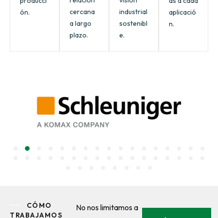
relación
visión
producci
as a cada
cercana
industrial
ón.
aplicació
a largo
sostenibl
n.
plazo.
e.
CÓMO
No nos limitamos a
TRABAJAMOS