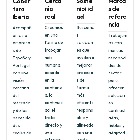
Cerca
Soste
Marca
Cober
nía
nibilid
s de
tura
real
ad
refere
Iberia
ncia
Creemos
Buscamo
Acompañ
en una
s
amos a
Trabajam
forma de
solucion
empresa
os con
trabajar
es que
s de
marcas
más
ayuden a
España y
reconoci
humana,
mejorar
Portugal
das del
basada
proceso
con una
sector
en la
s de
visión
para
confianz
forma
cercana
ofrecer
a, la
más
del
solucion
continuid
eficiente,
mercado
es
ad, el
respons
y de las
contrast
trato
able y
necesida
adas,
directo y
alineada
des
fiables y
una
con una
reales de
adaptad