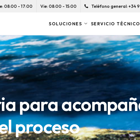
e: 08:00 - 17:00
Vie: 08:00 - 15:00
Teléfono general: +34 93
SOLUCIONES
SERVICIO TÉCNIC
ria para acompañ
ustriales
ria para acompañ
ustriales
el proceso
cción más eficie
el proceso
cción más eficie