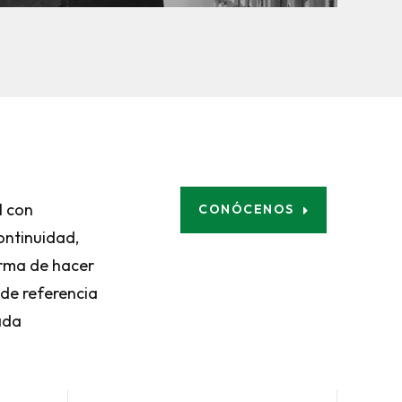
l con
CONÓCENOS
ontinuidad,
orma de hacer
de referencia
ada