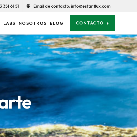
 351 61 51
Email de contacto: info@estanflux.com
CONTACTO
O
LABS
NOSOTROS
BLOG
arte
arte
nte
nte